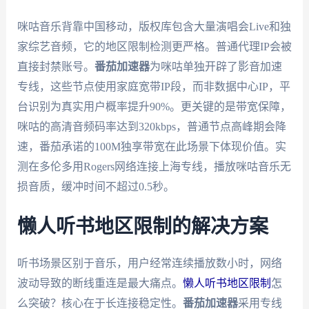
咪咕音乐背靠中国移动，版权库包含大量演唱会Live和独
家综艺音频，它的地区限制检测更严格。普通代理IP会被
直接封禁账号。
番茄加速器
为咪咕单独开辟了影音加速
专线，这些节点使用家庭宽带IP段，而非数据中心IP，平
台识别为真实用户概率提升90%。更关键的是带宽保障，
咪咕的高清音频码率达到320kbps，普通节点高峰期会降
速，番茄承诺的100M独享带宽在此场景下体现价值。实
测在多伦多用Rogers网络连接上海专线，播放咪咕音乐无
损音质，缓冲时间不超过0.5秒。
懒人听书地区限制的解决方案
听书场景区别于音乐，用户经常连续播放数小时，网络
波动导致的断线重连是最大痛点。
懒人听书地区限制
怎
么突破？核心在于长连接稳定性。
番茄加速器
采用专线