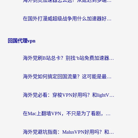
海外剑灵加速器怎么选？从延迟到多端支持，这篇指南帮你告别卡顿（附墨西哥魔力宝贝&瑞士脑筋急转弯玩法）
在国外打漫威超级战争用什么加速器好一点？这或许是你最需要的一篇指南
回国代理vpn
海外党刷B站总卡？别找‘b站免费加速器’了，这篇指南让你无缝访问国内资源
海外党如何搞定回国流量？这可能是最实在的一篇指南
海外党必看：穿梭VPN好用吗？和lightVPN对比哪个回国效果更好？附匈牙利留学生实测攻略
在Mac上翻墙VPN，不只是为了看剧，更是为了那份熟悉的连接感
海外党避坑指南：MalusVPN好用吗？和快帆VPN哪个好？+ 3款加速器实测对比