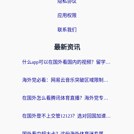
隐私协议
应用权限
联系我们
最新资讯
什么app可以在国外看国内的视频？留学生亲测好用的回国加速器指南
海外党必看：网易云音乐突破区域限制，轻松听国内歌、刷喜马拉雅的正确姿势
在国外怎么看腾讯体育直播？海外党专属体育赛事观看指南（附避坑技巧）
在国外登不上交管12123？选对回国加速器，轻松解决海外访问国内资源难题
国外看中超太卡？这份海外体育迷专属的回国加速指南请收好