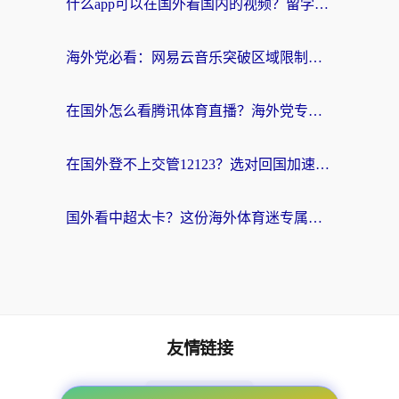
什么app可以在国外看国内的视频？留学生亲测好用的回国加速器指南
海外党必看：网易云音乐突破区域限制，轻松听国内歌、刷喜马拉雅的正确姿势
在国外怎么看腾讯体育直播？海外党专属体育赛事观看指南（附避坑技巧）
在国外登不上交管12123？选对回国加速器，轻松解决海外访问国内资源难题
国外看中超太卡？这份海外体育迷专属的回国加速指南请收好
友情链接
海外回国加速器