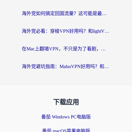
海外党如何搞定回国流量？这可能是最实在的一篇指南
海外党必看：穿梭VPN好用吗？和lightVPN对比哪个回国效果更好？附匈牙利留学生实测攻略
在Mac上翻墙VPN，不只是为了看剧，更是为了那份熟悉的连接感
海外党避坑指南：MalusVPN好用吗？和快帆VPN哪个好？+ 3款加速器实测对比
下载应用
番茄 Windows PC电脑版
番茄 macOS苹果电脑版