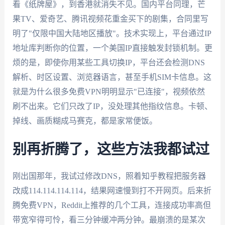
看《纸牌屋》，到香港就消失不见。国内平台同理，芒
果TV、爱奇艺、腾讯视频花重金买下的剧集，合同里写
明了"仅限中国大陆地区播放"。技术实现上，平台通过IP
地址库判断你的位置，一个美国IP直接触发封锁机制。更
烦的是，即使你用某些工具切换IP，平台还会检测DNS
解析、时区设置、浏览器语言，甚至手机SIM卡信息。这
就是为什么很多免费VPN明明显示"已连接"，视频依然
刷不出来。它们只改了IP，没处理其他指纹信息。卡顿、
掉线、画质糊成马赛克，都是家常便饭。
别再折腾了，这些方法我都试过
刚出国那年，我试过修改DNS，照着知乎教程把服务器
改成114.114.114.114，结果网速慢到打不开网页。后来折
腾免费VPN，Reddit上推荐的几个工具，连接成功率高但
带宽窄得可怜，看三分钟缓冲两分钟。最崩溃的是某次