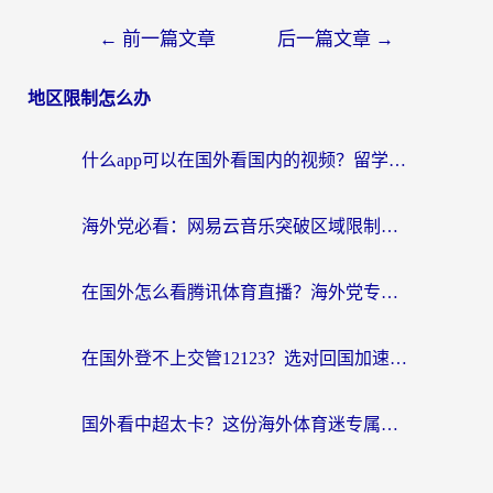
←
前一篇文章
后一篇文章
→
地区限制怎么办
什么app可以在国外看国内的视频？留学生亲测好用的回国加速器指南
海外党必看：网易云音乐突破区域限制，轻松听国内歌、刷喜马拉雅的正确姿势
在国外怎么看腾讯体育直播？海外党专属体育赛事观看指南（附避坑技巧）
在国外登不上交管12123？选对回国加速器，轻松解决海外访问国内资源难题
国外看中超太卡？这份海外体育迷专属的回国加速指南请收好