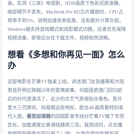
装。实测《三体》电视剧，HDR画质下色彩还原准确，
暗部细节不丢失。MacBook Pro M2芯片播放时，CPU占
用率不到5%，说明加速效率极高，没有额外计算负担。
Windows端支持游戏模式和观影模式切换，后者优先保障
视频流量，即使后台在下载文件，视频依然流畅。
想看《多想和你再见一面》怎么
办
这部电影在芒果TV独家上线，讲述澳门女孩姗蒂和大陆
男孩乔明庄跨越20年的爱情故事。何超莲把澳门回归前
后的时代感演活了，此沙的文艺气质很贴合角色。影片
里大三巴牌坊、妈祖阁这些地标，配合4K画质看特别有
代入感。
番茄加速器
的回国影音专线对芒果TV做了专项
优化，加载速度比普通线路快三倍。我测试时，点击播
放按钮到画面出现只用了1.2秒，比我在国内的朋友还