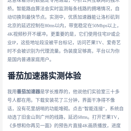
这意味着你的数据走专用通道，不挤公共互联网的独木
桥。智能路由算法会实时监测每条线路的拥堵情况，自
动切换到最快节点。实测中，优质加速器能让洛杉矶到
北京的延迟控制在80ms以内，带宽稳定在50Mbps以上，
4K视频秒开不缓冲。更重要的是，它们使用住宅IP或企
业IP，这些地址段没被平台标记，访问芒果TV、爱奇艺
时不会被识别为代理流量。伪装度足够高，平台以为你
是国内普通家庭用户。
番茄加速器实测体验
我用
番茄加速器
是学长推荐的，他说他们实验室三十多
号人都在用。下载安装花了三分钟，界面干净得不像
话，没有花里胡哨的功能堆砌。点击"智能连接"，系统自
动选了旧金山到广州的线路，延迟68ms。打开芒果TV，
《多想和你再见一面》的预告片直接4K画质播放，进度