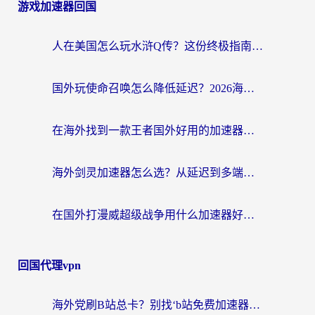
游戏加速器回国
人在美国怎么玩水浒Q传？这份终极指南帮你解决延迟和连接难题
国外玩使命召唤怎么降低延迟？2026海外国服游戏加速器终极指南（附实测推荐）
在海外找到一款王者国外好用的加速器，到底有多难？
海外剑灵加速器怎么选？从延迟到多端支持，这篇指南帮你告别卡顿（附墨西哥魔力宝贝&瑞士脑筋急转弯玩法）
在国外打漫威超级战争用什么加速器好一点？这或许是你最需要的一篇指南
回国代理vpn
海外党刷B站总卡？别找‘b站免费加速器’了，这篇指南让你无缝访问国内资源