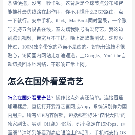
条随便拖，没有一秒卡顿。这背后是全球节点分布和智
能推荐最优线路在起作用，你不用懂什么BGP路由，点
一下就行。安卓手机、iPad、MacBook同时登录，一个账
号支持五台设备在线，室友蹭我账号看爱奇艺，我这边
刷腾讯视频，带宽互不干扰。晚上高峰期测试，速度没
掉过，100M独享带宽的承诺不是虚的。智能分流技术很
贴心，访问国内网站走加速通道，上Google、YouTube自
动切换回本地网络，不影响正常上网。
怎么在国外看爱奇艺
怎么在国外看爱奇艺
？操作比点外卖还简单。连接
番茄
加速器
后，直接打开爱奇艺官网或App，系统识别你为国
内用户。所有VIP内容解锁，包括那些标注"仅限大陆"的
独家剧集。实测《狂飙》4K版，码率稳定在15Mbps，画
面细节清晰到能看到高启强脸上的毛孔。手机端支持iOS