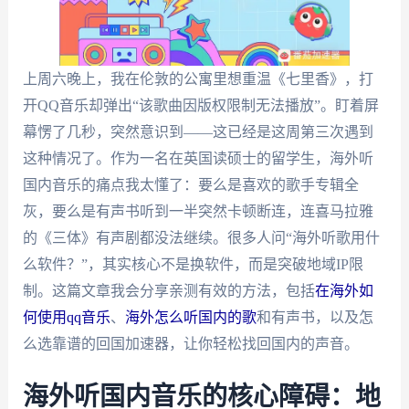
上周六晚上，我在伦敦的公寓里想重温《七里香》，打
开QQ音乐却弹出“该歌曲因版权限制无法播放”。盯着屏
幕愣了几秒，突然意识到——这已经是这周第三次遇到
这种情况了。作为一名在英国读硕士的留学生，海外听
国内音乐的痛点我太懂了：要么是喜欢的歌手专辑全
灰，要么是有声书听到一半突然卡顿断连，连喜马拉雅
的《三体》有声剧都没法继续。很多人问“海外听歌用什
么软件？”，其实核心不是换软件，而是突破地域IP限
制。这篇文章我会分享亲测有效的方法，包括
在海外如
何使用qq音乐
、
海外怎么听国内的歌
和有声书，以及怎
么选靠谱的回国加速器，让你轻松找回国内的声音。
海外听国内音乐的核心障碍：地