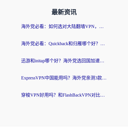
最新资讯
海外党必看：如何选对大陆翻墙VPN，实现国内资源无缝访问？
海外党必看：Quickback和归雁哪个好？附3组加速器对比+番茄加速器实测体验
迅游和initap哪个好？海外党选回国加速器必看的真实体验对比+避坑指南
ExpressVPN中国能用吗？海外党亲测3款热门回国加速器，教你避开破解VPN坑
穿梭VPN好用吗？和FlashBackVPN对比哪个回国效果更好？海外党亲测3款加速器+避坑指南