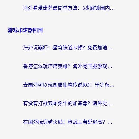
海外看爱奇艺最简单方法：3步解锁国内影音，留学生追剧不再卡
游戏加速器回国
海外玩崩坏：星穹铁道卡顿？免费加速器推荐+3款热门国服游戏流畅攻略
香港怎么玩塔塔英雄？海外党国服游戏加速避坑指南（附3个热门游戏实测）
去国外可以玩国服仙境传说RO：守护永恒的爱吗？海外党亲测的解决方案
有没有打战双帕弥什的加速器？海外党国服畅玩终极指南（附象棋链接失败解决+iOS免费选择）
在国外玩穿越火线：枪战王者延迟高？这份海外玩家终极指南帮你解决卡顿烦恼