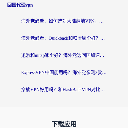
回国代理vpn
海外党必看：如何选对大陆翻墙VPN，实现国内资源无缝访问？
海外党必看：Quickback和归雁哪个好？附3组加速器对比+番茄加速器实测体验
迅游和initap哪个好？海外党选回国加速器必看的真实体验对比+避坑指南
ExpressVPN中国能用吗？海外党亲测3款热门回国加速器，教你避开破解VPN坑
穿梭VPN好用吗？和FlashBackVPN对比哪个回国效果更好？海外党亲测3款加速器+避坑指南
下载应用