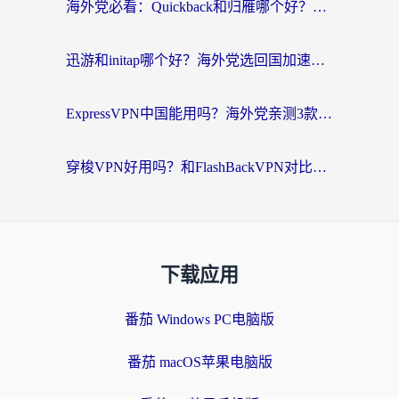
海外党必看：Quickback和归雁哪个好？附3组加速器对比+番茄加速器实测体验
迅游和initap哪个好？海外党选回国加速器必看的真实体验对比+避坑指南
ExpressVPN中国能用吗？海外党亲测3款热门回国加速器，教你避开破解VPN坑
穿梭VPN好用吗？和FlashBackVPN对比哪个回国效果更好？海外党亲测3款加速器+避坑指南
下载应用
番茄 Windows PC电脑版
番茄 macOS苹果电脑版