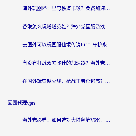
海外玩崩坏：星穹铁道卡顿？免费加速器推荐+3款热门国服游戏流畅攻略
香港怎么玩塔塔英雄？海外党国服游戏加速避坑指南（附3个热门游戏实测）
去国外可以玩国服仙境传说RO：守护永恒的爱吗？海外党亲测的解决方案
有没有打战双帕弥什的加速器？海外党国服畅玩终极指南（附象棋链接失败解决+iOS免费选择）
在国外玩穿越火线：枪战王者延迟高？这份海外玩家终极指南帮你解决卡顿烦恼
回国代理vpn
海外党必看：如何选对大陆翻墙VPN，实现国内资源无缝访问？