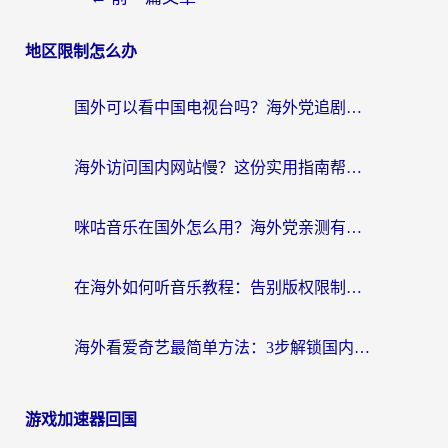
地区限制怎么办
国外可以看中国电视台吗？海外党追剧看片的终极解决方案来了
海外访问国内网站慢？这份实用指南帮你无缝解锁国内资源（附加速器选择技巧）
咪咕音乐在国外怎么用？海外党亲测有效的回国加速器指南
在海外如何听音乐教程：告别版权限制，轻松听遍国内歌单
海外看爱奇艺最简单方法：3步解锁国内影音，留学生追剧不再卡
游戏加速器回国