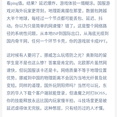
看ping值。结果？延迟爆炸，游戏体验一塌糊涂。国服游
戏对海外玩家更苛刻，地理距离摆在那里，数据包跨越
大半个地球，每经过一个节点都可能丢包、延迟、抖
动。你以为只是简单的网速慢？错了。这是整个网络路
径的系统性问题，从本地ISP到国际出口，从海底光缆到
国内骨干网，任何一个环节卡壳，你的游戏就卡成PPT。
这时候有人要问了，挪威怎么玩塔防之光？奥斯陆的留
学生是不是也这么惨？答案是肯定的。北欧那片虽然网
速快，但玩国服该卡还是卡。网络质量不等于地理位置
优势，挪威到中国的物理距离不会因为当地光纤普及就
变短。同样的道理，国外玩阴阳师吗？当然可以玩，东
京的华人下载个客户端就能登录，但逢魔之时打BOSS，
你的技能释放永远比国内玩家慢半拍，斗技场里更是被
延迟虐得体无完肤。这种憋屈，只有经历过的人才懂。