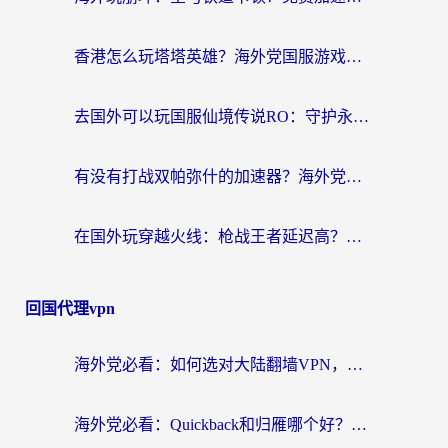
香港怎么玩塔塔英雄？海外党国服游戏加速避坑指南（附3个热门游戏实测）
去国外可以玩国服仙境传说RO：守护永恒的爱吗？海外党亲测的解决方案
有没有打战双帕弥什的加速器？海外党国服畅玩终极指南（附象棋链接失败解决+iOS免费选择）
在国外玩穿越火线：枪战王者延迟高？这份海外玩家终极指南帮你解决卡顿烦恼
回国代理vpn
海外党必看：如何选对大陆翻墙VPN，实现国内资源无缝访问？
海外党必看：Quickback和归雁哪个好？附3组加速器对比+番茄加速器实测体验