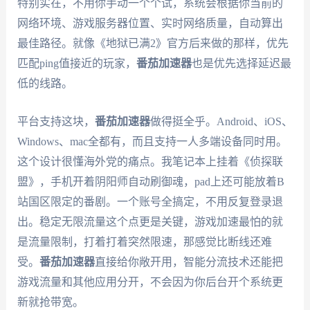
特别实在，不用你手动一个个试，系统会根据你当前的
网络环境、游戏服务器位置、实时网络质量，自动算出
最佳路径。就像《地狱已满2》官方后来做的那样，优先
匹配ping值接近的玩家，
番茄加速器
也是优先选择延迟最
低的线路。
平台支持这块，
番茄加速器
做得挺全乎。Android、iOS、
Windows、mac全都有，而且支持一人多端设备同时用。
这个设计很懂海外党的痛点。我笔记本上挂着《侦探联
盟》，手机开着阴阳师自动刷御魂，pad上还可能放着B
站国区限定的番剧。一个账号全搞定，不用反复登录退
出。稳定无限流量这个点更是关键，游戏加速最怕的就
是流量限制，打着打着突然限速，那感觉比断线还难
受。
番茄加速器
直接给你敞开用，智能分流技术还能把
游戏流量和其他应用分开，不会因为你后台开个系统更
新就抢带宽。