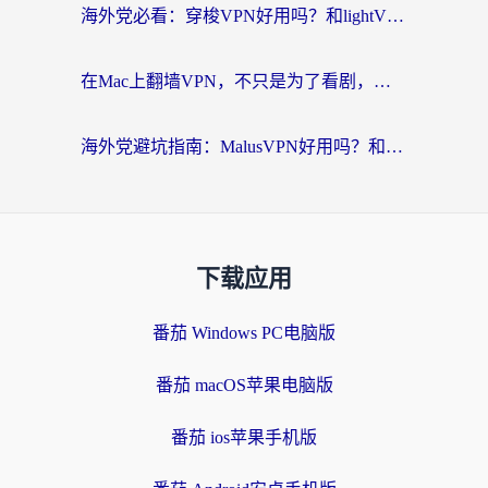
海外党必看：穿梭VPN好用吗？和lightVPN对比哪个回国效果更好？附匈牙利留学生实测攻略
在Mac上翻墙VPN，不只是为了看剧，更是为了那份熟悉的连接感
海外党避坑指南：MalusVPN好用吗？和快帆VPN哪个好？+ 3款加速器实测对比
下载应用
番茄 Windows PC电脑版
番茄 macOS苹果电脑版
番茄 ios苹果手机版