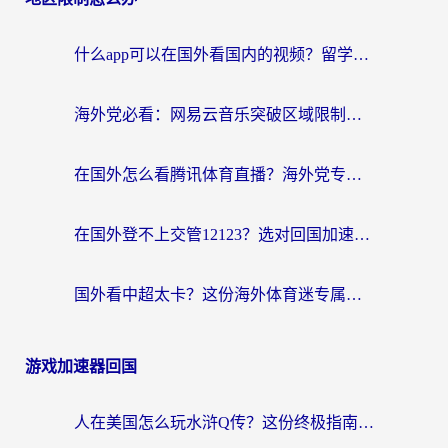
什么app可以在国外看国内的视频？留学生亲测好用的回国加速器指南
海外党必看：网易云音乐突破区域限制，轻松听国内歌、刷喜马拉雅的正确姿势
在国外怎么看腾讯体育直播？海外党专属体育赛事观看指南（附避坑技巧）
在国外登不上交管12123？选对回国加速器，轻松解决海外访问国内资源难题
国外看中超太卡？这份海外体育迷专属的回国加速指南请收好
游戏加速器回国
人在美国怎么玩水浒Q传？这份终极指南帮你解决延迟和连接难题