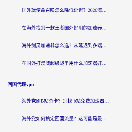
国外玩使命召唤怎么降低延迟？2026海外国服游戏加速器终极指南（附实测推荐）
在海外找到一款王者国外好用的加速器，到底有多难？
海外剑灵加速器怎么选？从延迟到多端支持，这篇指南帮你告别卡顿（附墨西哥魔力宝贝&瑞士脑筋急转弯玩法）
在国外打漫威超级战争用什么加速器好一点？这或许是你最需要的一篇指南
回国代理vpn
海外党刷B站总卡？别找‘b站免费加速器’了，这篇指南让你无缝访问国内资源
海外党如何搞定回国流量？这可能是最实在的一篇指南