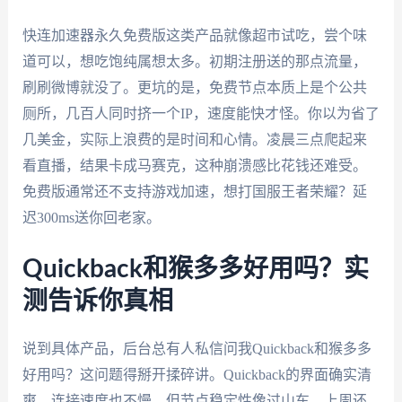
快连加速器永久免费版这类产品就像超市试吃，尝个味
道可以，想吃饱纯属想太多。初期注册送的那点流量，
刷刷微博就没了。更坑的是，免费节点本质上是个公共
厕所，几百人同时挤一个IP，速度能快才怪。你以为省了
几美金，实际上浪费的是时间和心情。凌晨三点爬起来
看直播，结果卡成马赛克，这种崩溃感比花钱还难受。
免费版通常还不支持游戏加速，想打国服王者荣耀？延
迟300ms送你回老家。
Quickback和猴多多好用吗？实
测告诉你真相
说到具体产品，后台总有人私信问我Quickback和猴多多
好用吗？这问题得掰开揉碎讲。Quickback的界面确实清
爽，连接速度也不慢，但节点稳定性像过山车。上周还