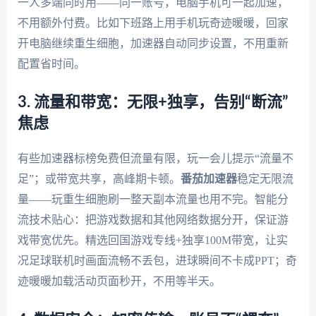
一人多端同时用——同一账号，电脑手机可一起加速，
不用额外付费。比如下班路上用手机玩奇迹暖暖，回家
开电脑继续重生细胞，加速器自动同步设置，不用重新
配置省时间。
3. 流量和带宽：无限+独享，告别“断流”
焦虑
有些加速器标榜免费但流量有限，玩一会儿提示“流量不
足”；或带宽共享，高峰期卡顿。
番茄加速器
稳定无限流
量——玩重生细胞刷一整天副本流量也用不完。智能分
流技术贴心：把游戏数据和其他网络数据分开，保证游
戏带宽优先。精选回国游戏专线+独享100M带宽，让实
况足球联机时画面流畅不丢包，进球瞬间不卡成PPT；奇
迹暖暖加载活动页面秒开，不用等半天。