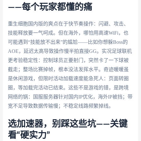
——每个玩家都懂的痛
重生细胞国内版的爽点在于快节奏操作：闪避、攻击、
技能释放要一气呵成。但在海外，哪怕用高速WiFi，也
可能遇到“技能放不出来”的尴尬——比如你想躲Boss的
AOE，延迟太高导致操作慢半拍直接GG。实况足球联机
更考验稳定性：控制球员正要射门，突然卡了一下球被
截走；整场比赛掉帧，根本没法发挥水平。奇迹暖暖虽
是休闲游戏，但限时活动加载速度能急死人：页面转圈
圈，等加载完活动已结束。这些不是游戏的错，是跨境
网络的锅：国服服务器针对国内IP优化，海外IP被挡；带
宽不足导致数据传输慢；不稳定线路频繁掉线。
选加速器，别踩这些坑——关键
看“硬实力”