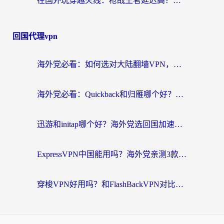
在国外玩穿越火线：枪战王者延迟高？这份海外玩家终极指南帮你解决卡顿烦恼
回国代理vpn
海外党必看：如何选对大陆翻墙VPN，实现国内资源无缝访问？
海外党必看：Quickback和归雁哪个好？附3组加速器对比+番茄加速器实测体验
迅游和initap哪个好？海外党选回国加速器必看的真实体验对比+避坑指南
ExpressVPN中国能用吗？海外党亲测3款热门回国加速器，教你避开破解VPN坑
穿梭VPN好用吗？和FlashBackVPN对比哪个回国效果更好？海外党亲测3款加速器+避坑指南