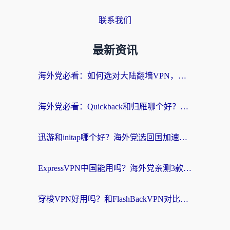
联系我们
最新资讯
海外党必看：如何选对大陆翻墙VPN，实现国内资源无缝访问？
海外党必看：Quickback和归雁哪个好？附3组加速器对比+番茄加速器实测体验
迅游和initap哪个好？海外党选回国加速器必看的真实体验对比+避坑指南
ExpressVPN中国能用吗？海外党亲测3款热门回国加速器，教你避开破解VPN坑
穿梭VPN好用吗？和FlashBackVPN对比哪个回国效果更好？海外党亲测3款加速器+避坑指南