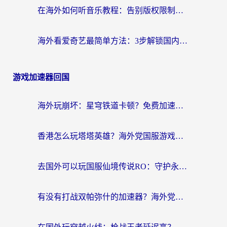
在海外如何听音乐教程：告别版权限制，轻松听遍国内歌单
海外看爱奇艺最简单方法：3步解锁国内影音，留学生追剧不再卡
游戏加速器回国
海外玩崩坏：星穹铁道卡顿？免费加速器推荐+3款热门国服游戏流畅攻略
香港怎么玩塔塔英雄？海外党国服游戏加速避坑指南（附3个热门游戏实测）
去国外可以玩国服仙境传说RO：守护永恒的爱吗？海外党亲测的解决方案
有没有打战双帕弥什的加速器？海外党国服畅玩终极指南（附象棋链接失败解决+iOS免费选择）