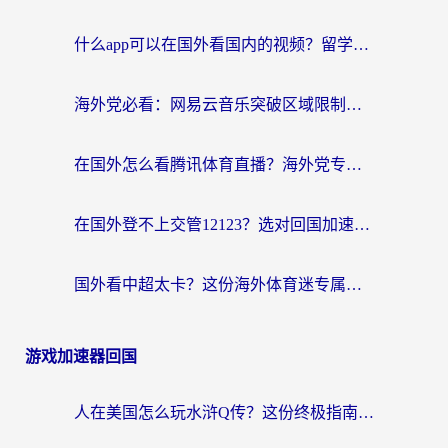
什么app可以在国外看国内的视频？留学生亲测好用的回国加速器指南
海外党必看：网易云音乐突破区域限制，轻松听国内歌、刷喜马拉雅的正确姿势
在国外怎么看腾讯体育直播？海外党专属体育赛事观看指南（附避坑技巧）
在国外登不上交管12123？选对回国加速器，轻松解决海外访问国内资源难题
国外看中超太卡？这份海外体育迷专属的回国加速指南请收好
游戏加速器回国
人在美国怎么玩水浒Q传？这份终极指南帮你解决延迟和连接难题