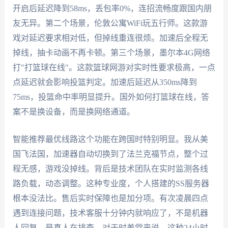
开启后延迟降到58ms，丢包率0%，连招流畅度跟国内朋
友无异。第二个场景，伦敦公寓WiFi玩五行师。这款游
戏对延迟要求相对低，但掉线重连很烦。加速后全程无
掉线，抽卡动画不再卡顿。第三个场景，墨尔本4G网络
打"打篮球在线"。这款篮球网游对实时性要求极高，一点
点延迟就会影响投篮判定。加速后延迟从350ms降到
75ms，投篮命中率明显提升。国外如何打篮球在线，答
案不是换设备，而是换网络通道。
智能推荐最优线路这个功能在跨国时特别明显。我从美
国飞法国，加速器自动切换到了法兰克福节点，整个过
程无感，游戏没掉线。背后是技术团队在实时监测各线
路负载，动态调整。这种专业度，个人搭建的SS服务器
根本没法比。售后实时保障也是加分项。有次凌晨四点
遇到连接问题，技术客服十分钟内就响应了，不是机器
人回复，是真人在排查。对于时差党来说，这种24小时