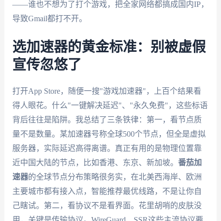
——谁也不想为了打个游戏，把全家网络都搞成国内IP，
导致Gmail都打不开。
选加速器的黄金标准：别被虚假
宣传忽悠了
打开App Store，随便一搜"游戏加速器"，上百个结果看
得人眼花。什么"一键解决延迟"、"永久免费"，这些标语
背后往往是陷阱。我总结了三条铁律：第一，看节点质
量不是数量。某加速器号称全球500个节点，但全是虚拟
服务器，实际延迟高得离谱。真正有用的是物理位置靠
近中国大陆的节点，比如香港、东京、新加坡。
番茄加
速器
的全球节点分布策略很务实，在北美西海岸、欧洲
主要城市都有接入点，智能推荐最优线路，不是让你自
己瞎试。第二，看协议不是看界面。花里胡哨的皮肤没
用，关键是传输协议。WireGuard、SSR这些主流协议要