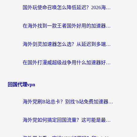
国外玩使命召唤怎么降低延迟？2026海外国服游戏加速器终极指南（附实测推荐）
在海外找到一款王者国外好用的加速器，到底有多难？
海外剑灵加速器怎么选？从延迟到多端支持，这篇指南帮你告别卡顿（附墨西哥魔力宝贝&瑞士脑筋急转弯玩法）
在国外打漫威超级战争用什么加速器好一点？这或许是你最需要的一篇指南
回国代理vpn
海外党刷B站总卡？别找‘b站免费加速器’了，这篇指南让你无缝访问国内资源
海外党如何搞定回国流量？这可能是最实在的一篇指南