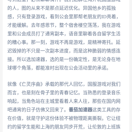
的人，图的从来不是那点延迟优化。异国他乡的孤独
感，只有登录游戏，看到公会里那帮老朋友的ID亮着，
才能缓解。去年感恩节，整个宿舍楼空荡荡，我在游戏
里和公会成员打了通宵副本，语音里聊着各自留学生活
的糟心事。那一刻，游戏不再是游戏，是精神寄托。延
迟毁掉的不只是一次副本进度，而是这种脆弱的情感连
接。所以选加速器，选的是一份确定性，是无论身在地
球哪个角落，都能准时出现在公会活动里的承诺。
就像《亡灵序曲》承载的那代人回忆，国服游戏对我们
而言，也是刻在骨子里的青春记忆。当熟悉的登录音乐
响起，当角色站在主城里看着人来人往，那些在国内网
吧通宵的日子仿佛又回来了。
番茄加速器
这类工具的存
在价值，就是守护这份体验不被物理距离撕裂。它让纽
约的留学生能和上海的朋友同步开荒，让伦敦的上班族