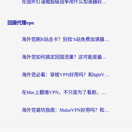
在国外打漫威超级战争用什么加速器好一点？这或许是你最需要的一篇指南
回国代理vpn
海外党刷B站总卡？别找‘b站免费加速器’了，这篇指南让你无缝访问国内资源
海外党如何搞定回国流量？这可能是最实在的一篇指南
海外党必看：穿梭VPN好用吗？和lightVPN对比哪个回国效果更好？附匈牙利留学生实测攻略
在Mac上翻墙VPN，不只是为了看剧，更是为了那份熟悉的连接感
海外党避坑指南：MalusVPN好用吗？和快帆VPN哪个好？+ 3款加速器实测对比