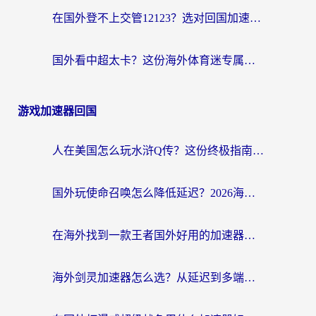
在国外登不上交管12123？选对回国加速器，轻松解决海外访问国内资源难题
国外看中超太卡？这份海外体育迷专属的回国加速指南请收好
游戏加速器回国
人在美国怎么玩水浒Q传？这份终极指南帮你解决延迟和连接难题
国外玩使命召唤怎么降低延迟？2026海外国服游戏加速器终极指南（附实测推荐）
在海外找到一款王者国外好用的加速器，到底有多难？
海外剑灵加速器怎么选？从延迟到多端支持，这篇指南帮你告别卡顿（附墨西哥魔力宝贝&瑞士脑筋急转弯玩法）