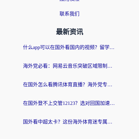
联系我们
最新资讯
什么app可以在国外看国内的视频？留学生亲测好用的回国加速器指南
海外党必看：网易云音乐突破区域限制，轻松听国内歌、刷喜马拉雅的正确姿势
在国外怎么看腾讯体育直播？海外党专属体育赛事观看指南（附避坑技巧）
在国外登不上交管12123？选对回国加速器，轻松解决海外访问国内资源难题
国外看中超太卡？这份海外体育迷专属的回国加速指南请收好