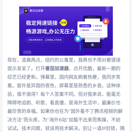
现在，凌晨两点，纽约的公寓里，我再也不用对着错误
提示发呆了。打开
番茄加速器
，点开优酷，最新一期的
综艺已经更新。弹幕里，国内网友刷着热梗，我同步笑
着。窗外是异国的夜色，屏幕里是熟悉的乡音。这种体
验，值不值得？每个人答案不同。但对我来说，能毫无
障碍地追剧、听歌、看直播，是海外生活中，最廉价也
最珍贵的幸福。如果你也在为"国外看不了腾讯视频的解
决方法"而头疼，为"海外B站"加载不出来而焦躁，不妨
试试。技术问题，就该用技术解决。别让一道IP封锁，隔