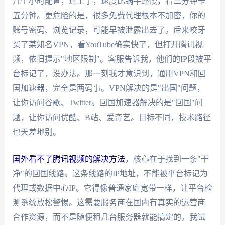
几个小时配置，连上了，速度比蜗牛还慢，看三分钟卡
五分钟。更危险的是，很多免费代理根本不加密，你的
账号密码、浏览记录，可能早被泄露出去了。后来咬牙
买了某知名VPN，看YouTube确实快了，但打开腾讯视
频，依旧提示"地区限制"。客服告诉我，他们的IP段被平
台标记了，没办法。那一刻我才意识到，通用VPN和回
国加速器，完全是两码事。VPN解决的是"出国"问题，
让你访问谷歌、Twitter。回国加速器解决的是"回国"问
题，让你访问优酷、B站、爱奇艺。目标不同，技术路径
也天差地别。
国外看不了腾讯视频的解决方法
，核心在于找到一条"干
净"的回国线路。这条线路的IP地址，不能被平台标记为
代理或数据中心IP。它得像普通家庭宽带一样，让平台检
测系统放松警惕。这需要服务商在国内有真实的运营商
合作资源，而不是随便租几台服务器就能搞定的。我试