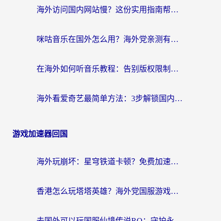
海外访问国内网站慢？这份实用指南帮你无缝解锁国内资源（附加速器选择技巧）
咪咕音乐在国外怎么用？海外党亲测有效的回国加速器指南
在海外如何听音乐教程：告别版权限制，轻松听遍国内歌单
海外看爱奇艺最简单方法：3步解锁国内影音，留学生追剧不再卡
游戏加速器回国
海外玩崩坏：星穹铁道卡顿？免费加速器推荐+3款热门国服游戏流畅攻略
香港怎么玩塔塔英雄？海外党国服游戏加速避坑指南（附3个热门游戏实测）
去国外可以玩国服仙境传说RO：守护永恒的爱吗？海外党亲测的解决方案