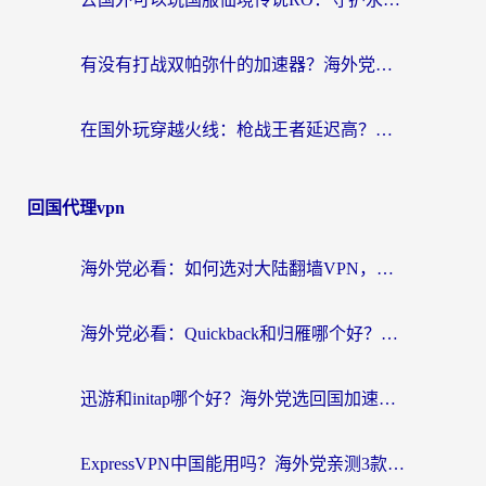
有没有打战双帕弥什的加速器？海外党国服畅玩终极指南（附象棋链接失败解决+iOS免费选择）
在国外玩穿越火线：枪战王者延迟高？这份海外玩家终极指南帮你解决卡顿烦恼
回国代理vpn
海外党必看：如何选对大陆翻墙VPN，实现国内资源无缝访问？
海外党必看：Quickback和归雁哪个好？附3组加速器对比+番茄加速器实测体验
迅游和initap哪个好？海外党选回国加速器必看的真实体验对比+避坑指南
ExpressVPN中国能用吗？海外党亲测3款热门回国加速器，教你避开破解VPN坑