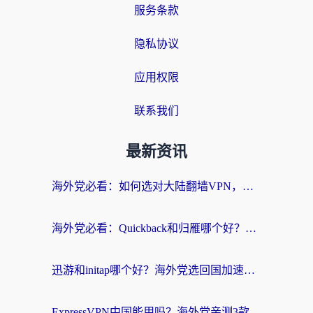
服务条款
隐私协议
应用权限
联系我们
最新资讯
海外党必看：如何选对大陆翻墙VPN，实现国内资源无缝访问？
海外党必看：Quickback和归雁哪个好？附3组加速器对比+番茄加速器实测体验
迅游和initap哪个好？海外党选回国加速器必看的真实体验对比+避坑指南
ExpressVPN中国能用吗？海外党亲测3款热门回国加速器，教你避开破解VPN坑