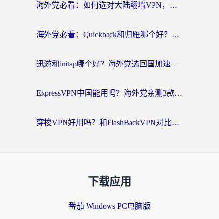
海外党必看：如何选对大陆翻墙VPN，实现国内资源无缝访问？
海外党必看：Quickback和归雁哪个好？附3组加速器对比+番茄加速器实测体验
迅游和initap哪个好？海外党选回国加速器必看的真实体验对比+避坑指南
ExpressVPN中国能用吗？海外党亲测3款热门回国加速器，教你避开破解VPN坑
穿梭VPN好用吗？和FlashBackVPN对比哪个回国效果更好？海外党亲测3款加速器+避坑指南
下载应用
番茄 Windows PC电脑版