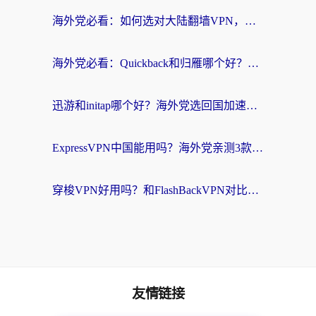
海外党必看：如何选对大陆翻墙VPN，实现国内资源无缝访问？
海外党必看：Quickback和归雁哪个好？附3组加速器对比+番茄加速器实测体验
迅游和initap哪个好？海外党选回国加速器必看的真实体验对比+避坑指南
ExpressVPN中国能用吗？海外党亲测3款热门回国加速器，教你避开破解VPN坑
穿梭VPN好用吗？和FlashBackVPN对比哪个回国效果更好？海外党亲测3款加速器+避坑指南
友情链接