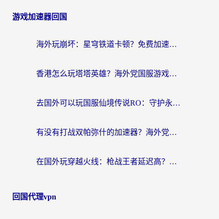
游戏加速器回国
海外玩崩坏：星穹铁道卡顿？免费加速器推荐+3款热门国服游戏流畅攻略
香港怎么玩塔塔英雄？海外党国服游戏加速避坑指南（附3个热门游戏实测）
去国外可以玩国服仙境传说RO：守护永恒的爱吗？海外党亲测的解决方案
有没有打战双帕弥什的加速器？海外党国服畅玩终极指南（附象棋链接失败解决+iOS免费选择）
在国外玩穿越火线：枪战王者延迟高？这份海外玩家终极指南帮你解决卡顿烦恼
回国代理vpn